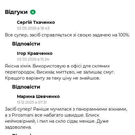
Відгуки
4
Сергій Ткаченко
02.05.2026 в 18:43
Все супер, засіб справляється зі своєю задачею на 100%.
Відповісти
Ігор Кравченко
03.03.2026 в 15:34
Якісна хімія. Використовую в офісі для скляних
перегородок. Висихає миттєво, не залишає смуг.
Кращого варіанту за таку ціну не знайшов.
Відповісти
Марина Шевченко
13.12.2025 в 07:31
Засіб супер! Раніше мучилася з панорамними вікнами,
а з Pirosmani все набагато швидше. Блиск
неймовірний, і пил на скло сідає менше. Дуже
задоволена.