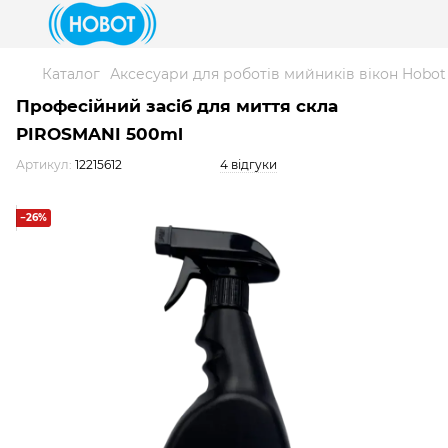
Каталог
Аксесуари для роботів мийників вікон Hobot
Професійний засіб для миття скла
PIROSMANI 500ml
Артикул:
12215612
4 відгуки
−26%