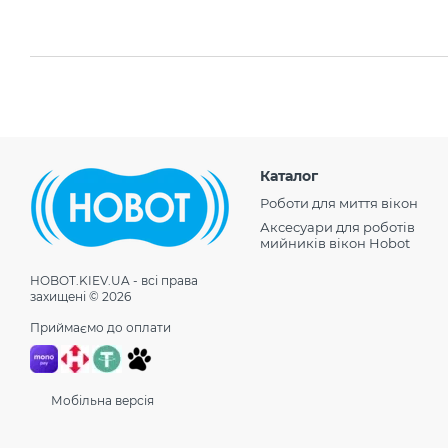
Не ризикуйте купувати фільтри деінде! Звертайтеся до
впевнені в якості та автентичності товарів!
Каталог
Роботи для миття вікон
Аксесуари для роботів
мийників вікон Hobot
HOBOT.KIEV.UA - всі права
захищені © 2026
Приймаємо до оплати
Мобільна версія