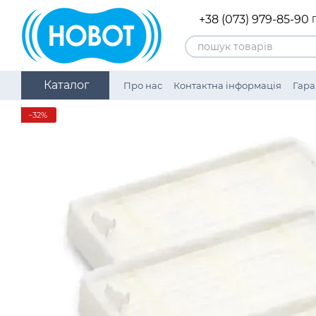
Перейти до основного контенту
+38 (073) 979-85-90
Каталог
Про нас
Контактна інформація
Гара
Нагороди
Політика конфіденційнос
−32%