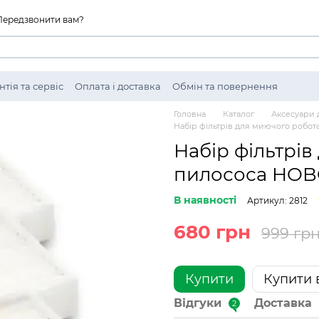
Передзвонити вам?
нтія та сервіс
Оплата і доставка
Обмін та повернення
ті
Головна
Каталог
Аксесуари 
Набір фільтрів для миючого робо
Набір фільтрів
пилососа HOBO
В наявності
Артикул: 2812
680 грн
999 гр
Купити
Купити в
Відгуки
Доставка
2