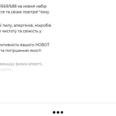
669/688 на новий набір
те та свіже повітря! Чому
 пилу, алергенів, мікробів
 чистоту та свіжість у
фективність вашого HOBOT
 та погіршенню якості
зменшує ризик алергії,
ров'ям.
ря, максимальна
м'ї
ні HOBOT.KIEV.UA
и з гарантією якості, а
. Замовлення буде