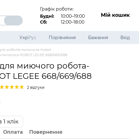
Графік роботи:
Мій кошик
Будні:
10:00–19:00
Сб:
12:00–18:00
Укр
Рус
Порівняння
Бажання
Вхід
для роботів-пилососів Hobot
та-пилососа HOBOT LEGEE 668/669/688
 для миючого робота-
T LEGEE 668/669/688
2 відгуки
н
 1 клік
Оплата
Повернення