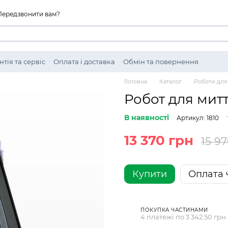
Передзвонити вам?
нтія та сервіс
Оплата і доставка
Обмін та повернення
ті
Головна
Каталог
Роботи для
Робот для митт
В наявності
Артикул: 1810
13 370 грн
15 9
Купити
Оплата 
ПОКУПКА ЧАСТИНАМИ
4 платежі по 3 342.50 грн