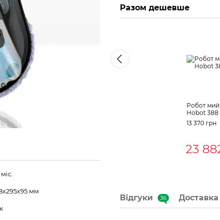
Разом дешевше
Робот мий
Hobot 388
13 370 грн
23 88
 міс.
8х295х95 мм
Відгуки
Доставка
36
к