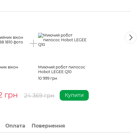
Ра
ник вікон
Миючий робот пилосос
Hobot LEGEE Q10
10 999 грн
2 грн
24 369 грн
Купити
Оплата
Повернення