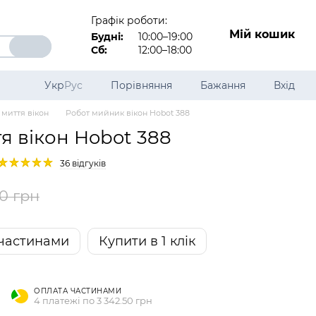
Графік роботи:
Мій кошик
Будні:
10:00–19:00
Сб:
12:00–18:00
Укр
Рус
Порівняння
Бажання
Вхід
 миття вікон
Робот мийник вікон Hobot 388
я вікон Hobot 388
36 відгуків
70 грн
частинами
Купити в 1 клік
ОПЛАТА ЧАСТИНАМИ
4 платежі по 3 342.50 грн