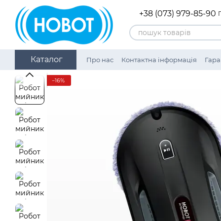
Перейти до основного контенту
+38 (073) 979-85-90
Каталог
Про нас
Контактна інформація
Гара
Нагороди
Політика конфіденційнос
−16%