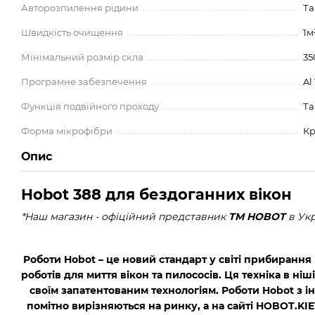
Авторозпилення рідини
Та
Швидкість очищення
1м²
Мінімальний розмір скла
35
Програмне забезпечення
Al
Функція подвійного проходу
Та
Форма мікрофібри
Кр
Опис
Hobot 388 для бездоганних вікон
*Наш магазин - офіційний представник
TM HOBOT
в Укр
Роботи Hobot – це новий стандарт у світі прибирання
роботів для миття вікон та пилососів. Ця техніка в ні
своїм запатентованим технологіям. Роботи Hobot з
помітно вирізняються на ринку, а на сайті HOBOT.KI