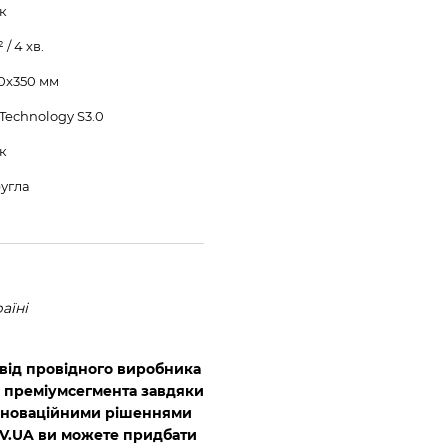
к
 / 4 хв.
0x350 мм
 Technology S3.0
к
угла
аїні
 від провідного виробника
ші преміумсегмента завдяки
 інноваційними рішеннями
EV.UA ви можете придбати