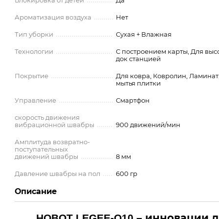
Блокировка от детей
Да
Ароматизация воздуха
Нет
Тип уборки
Сухая + Влажная
Технологии
С построением карты, Для высо
док станцией
Покрытие
Для ковра, Ковролин, Ламинат
мытья плитки
Управление
Смартфон
скорость движения
вибрационной швабры
900 движений/мин
Амплитуда возвратно-
поступательных
движений швабры
8 мм
Давление швабры на пол
600 гр
Описание
HOBOT LEGEE-Q10 – инновации 