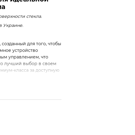
ма
оверхности стекла.
в Украине.
созданный для того, чтобы
умное устройство
ным управлением, что
то лучший выбор в своем
емиум-класса за доступную