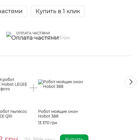
частями
Купить в 1 клик
ОПЛАТА ЧАСТЯМИ
4 платежа по 2 749.75 грн
Вм
обот пылесос
Робот мойщик окон
EE Q10
Hobot 388
13 370 грн
2 грн
Купить