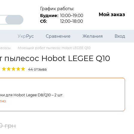
График работы:
Мой заказ
10:00–19:00
Будние:
12:00–18:00
Сб:
Укр
Рус
Сравнение
Желания
Вход
лесосы
Моющий робот пылесос Hobot LEGEE Q10
 пылесос Hobot LEGEE Q10
44 отзыва
и для Hobot Legee D8/Q10 – 2 шт.
тно
0 грн