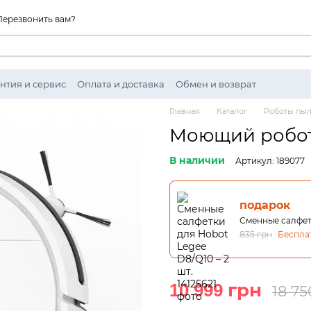
Перезвонить вам?
нтия и сервис
Оплата и доставка
Обмен и возврат
ности
Главная
Каталог
Роботы пы
Моющий робот
В наличии
Артикул: 189077
подарок
Сменные салфетк
835 грн
Беспла
10 999 грн
18 75