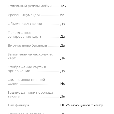
Отдельный режим мойки
Так
Уровень шума (дБ)
65
Объемная 3D-карта
Да
Покомнатное
зонирование карты
Да
Виртуальные барьеры
Да
Запоминание нескольких
карт
Да
Отображение карты в
приложении
Да
Самоочистка нижней
щетки
Нет
Задние датчики перепада
высоты
Да
Тип фильтра
HEPA, моющийся фильтр