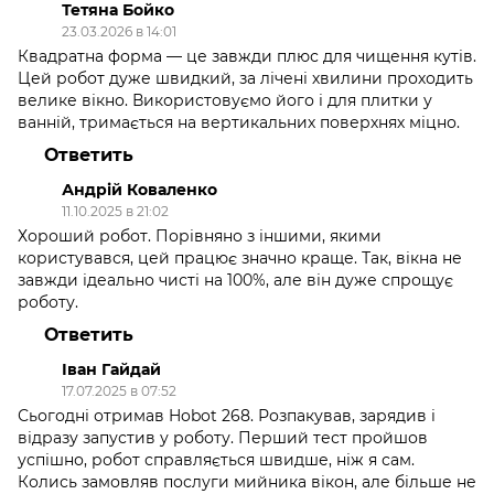
Тетяна Бойко
23.03.2026 в 14:01
Квадратна форма — це завжди плюс для чищення кутів.
Цей робот дуже швидкий, за лічені хвилини проходить
велике вікно. Використовуємо його і для плитки у
ванній, тримається на вертикальних поверхнях міцно.
Ответить
Андрій Коваленко
11.10.2025 в 21:02
Хороший робот. Порівняно з іншими, якими
користувався, цей працює значно краще. Так, вікна не
завжди ідеально чисті на 100%, але він дуже спрощує
роботу.
Ответить
Іван Гайдай
17.07.2025 в 07:52
Сьогодні отримав Hobot 268. Розпакував, зарядив і
відразу запустив у роботу. Перший тест пройшов
успішно, робот справляється швидше, ніж я сам.
Колись замовляв послуги мийника вікон, але більше не