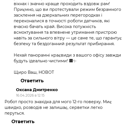
вікнах і значно краще проходить вздовж рам!
Приємно, що ви протестували режим безрамного
засклення на дзеркальних перегородках і
переконалися в точності роботи датчиків, які
вчасно бачать край. Висока потужність
всмоктування та впевнене утримання пристрою
навіть за сильного вітру — це саме те, що гарантує
безпеку та бездоганний результат прибирання.
Нехай панорамні краєвиди з вашого офісу завжди
будуть ідеально чистими! 🏢✨
Щиро Ваш, HOBOT
Ответить
Оксана Дмитренко
16.04.2026 в 12:15
Робот просто знахідка для мого 12-го поверху. Миє
швидко, розводів не залишає, серветки легко
перуться.
Ответить