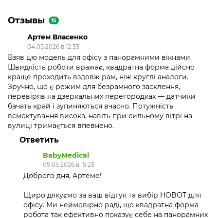
Отзывы
15
Артем Власенко
04.05.2026 в 12:33
Взяв цю модель для офісу з панорамними вікнами.
Швидкість роботи вражає, квадратна форма дійсно
краще проходить вздовж рам, ніж круглі аналоги.
Зручно, що є режим для безрамного засклення,
перевіряв на дзеркальних перегородках — датчики
бачать край і зупиняються вчасно. Потужність
всмоктування висока, навіть при сильному вітрі на
вулиці тримається впевнено.
Ответить
BabyMedical
05.05.2026 в 15:23
Доброго дня, Артеме!
Щиро дякуємо за ваш відгук та вибір HOBOT для
офісу. Ми неймовірно раді, що квадратна форма
робота так ефективно показує себе на панорамних