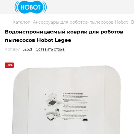
Каталог
Аксессуары для роботов-пылесосов Hobot
В
Водонепроницаемый коврик для роботов
пылесосов Hobot Legee
Артикул:
52621
Оставить отзыв
−8%